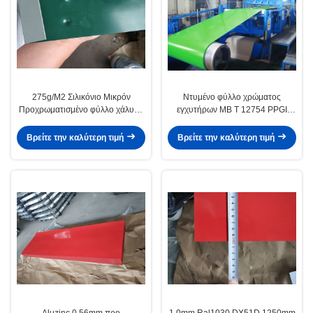
275g/M2 Σιλικόνιο Μικρόν
Ντυμένο φύλλο χρώματος
Προχρωματισμένο φύλλο χάλυβα
εγχυτήρων ΜΒ Τ 12754 PPGI
Χρώμα Επιχρισμένο 700 1250mm
πολυεστέρα μικρού πυριτίου
Ζύκλιο σπείρες
Βρείτε την καλύτερη τιμή
Βρείτε την καλύτερη τιμή
Aluzinc 0.56mm προ
1.0mm Ral1030 DX51D 1250mm