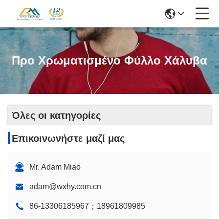
Προ Χρωματισμένο Φύλλο Χάλυβα
Όλες οι κατηγορίες
Επικοινωνήστε μαζί μας
Mr. Adam Miao
adam@wxhy.com.cn
86-13306185967；18961809985