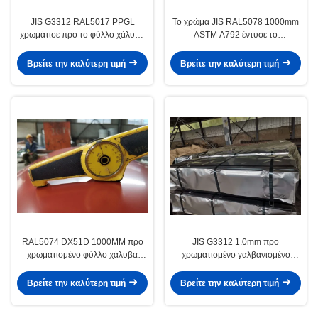
JIS G3312 RAL5017 PPGL
Το χρώμα JIS RAL5078 1000mm
χρωμάτισε προ το φύλλο χάλυβα
ASTM A792 έντυσε το
3000mm
γαλβανισμένο χρωματισμένη
σπειρών χάλυβα προ μέταλλο
Βρείτε την καλύτερη τιμή
Βρείτε την καλύτερη τιμή
φύλλων
RAL5074 DX51D 1000MM προ
JIS G3312 1.0mm προ
χρωματισμένο φύλλο χάλυβα
χρωματισμένο γαλβανισμένο
5800mm CGLCC DX51D
φύλλο χάλυβα CGCC DX51D
Βρείτε την καλύτερη τιμή
Βρείτε την καλύτερη τιμή