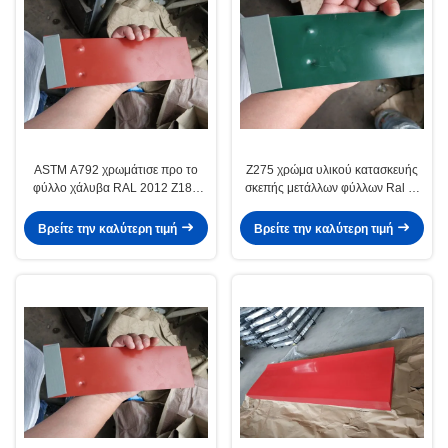
ASTM A792 χρωμάτισε προ το
Z275 χρώμα υλικού κατασκευής
φύλλο χάλυβα RAL 2012 Z180
σκεπής μετάλλων φύλλων Ral το
προβερνίκωσε τη γαλβανισμένη
2011 το προ χρωματισμένο
σπείρα χάλυβα
έντυσε τη γαλβανισμένη σπείρα
Βρείτε την καλύτερη τιμή
Βρείτε την καλύτερη τιμή
χάλυβα