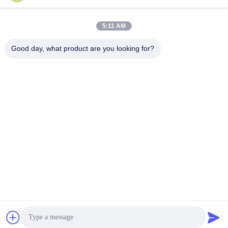
5:11 AM
Γρήγορη επαφή
Good day, what product are you looking for?
τηλ
86-510-83260630
E-mail
adam@wxhy.com.cn
Διεύθυνση
Δωμάτιο 2001, πύλη 10, διαμέρισμα Guanyuan, Maoye
Plaza, No.128, δρόμος Qingyang, Wuxi
Πολιτική απορρήτου
|
Sitemap
Κίνα Καλό Ποιότητα Προ χρωματισμένη σπείρα χάλυβα
Προμηθευτής. 2021-2026 WUXI RAYMOND STEEL CO.,LTD Όλα.
Όλα τα δικαιώματα διατηρούνται.