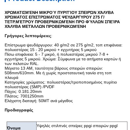
ΧΡΩΜΑΤΙΣΜΈΝΗ ΜΙΚΡΟΎ ΠΥΡΙΤΊΟΥ ΣΠΕΙΡΏΝ ΧΆΛΥΒΑ
ΧΡΏΜΑΤΟΣ ΕΠΙΣΤΡΏΜΑΤΟΣ ΨΕΥΔΆΡΓΥΡΟΥ 275 Γ/
ΤΕΤΡ.ΜΈΤΡΟΥ ΠΡΟΒΕΡΝΙΚΩΜΈΝΗ ΠΡΟ ΦΎΛΛΩΝ ΣΠΕΊΡΑ
ΧΆΛΥΒΑ ΜΕΤΆΛΛΩΝ ΠΡΟΒΕΡΝΙΚΩΜΈΝΗ
Γρήγορες λεπτομέρειες
:
Επίστρωμα ψευδάργυρου: 40 g/m2 σε 275 g/m2, τοπ επιφάνεια:
πολυεστέρας 15 - 20 μικρού + εγχυτήρας 5 μικρού
Πίσω επιφάνεια: 5 - 7 μικρό, ή πολυεστέρας μικρού 7-8 +
εγχυτήρας 5 μικρού. Χρώμα: Σύμφωνα με τα αιτήματα καρτών ή
των πελατών RAL.
Μέγιστο 13 ΑΜ, ταυτότητα βάρους σπειρών σπειρών:
508mm/610mm. Με ή χωρίς προστατευτική ταινία στη τοπ
πλευρά
Κατηγορίες χρώματος: πολυεστέρας/τροποποιημένος πυρίτιο
πολυεστέρας (SMP) /PVDF
Πάχος: 0.181.20mm
Πλάτος: 7001250mm
Ελάχιστη διαταγή: 50MT ανά μέγεθος
Προδιαγραφές
Υψηλές στιλπνές σπείρες ppgi σπειρών ppgl
Όνομα