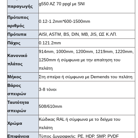
g550 AZ 70 ppgl με SNI
παραγωγής
Πρότυπος
0.12-1.2mm*600-1500mm
αριθμός
Πρότυπα
AISI, ASTM, BS, DIN, ΜΒ, JIS, ΩΣ Κ.ΛΠ.
Πάχος
0.121.2mm
914mm, 1000mm, 1200mm, 1219mm, 1220mm,
Κανονικό
1250mm ή σύμφωνα με την απαίτηση του
πλάτος
πελάτη
Μήκος
Στη σπείρα ή σύμφωνα με Demends του πελάτη
Βάρος
3-8 τόνοι
σπειρών
Ταυτότητα
508/610mm
σπειρών
Κώδικας RAL ή σύμφωνα με το δείγμα του
Χρώμα
πελάτη
Επιφάνεια
Τύπος ζωγραφικής: PE, HDP, SMP, PVDF