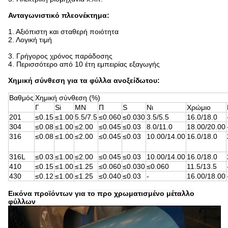
Ανταγωνιστικό πλεονέκτημα:
1. Αξιόπιστη και σταθερή ποιότητα
2. Λογική τιμή
3. Γρήγορος χρόνος παράδοσης
4. Περισσότερο από 10 έτη εμπειρίας εξαγωγής
Χημική σύνθεση για τα φύλλα ανοξείδωτου:
Βαθμός
Χημική σύνθεση (%)
Γ
Si
ΜΝ
Π
S
Νι
Χρώμιο
201
≤0.15
≤1.00
5.5/7.5
≤0.060
≤0.030
3.5/5.5
16.0/18.0
304
≤0.08
≤1.00
≤2.00
≤0.045
≤0.03
8.0/11.0
18.00/20.00
316
≤0.08
≤1.00
≤2.00
≤0.045
≤0.03
10.00/14.00
16.0/18.0
316L
≤0.03
≤1.00
≤2.00
≤0.045
≤0.03
10.00/14.00
16.0/18.0
410
≤0.15
≤1.00
≤1.25
≤0.060
≤0.030
≤0.060
11.5/13.5
430
≤0.12
≤1.00
≤1.25
≤0.040
≤0.03
-
16.00/18.00
Εικόνα προϊόντων για
το προ χρωματισμένο μέταλλο
φύλλων