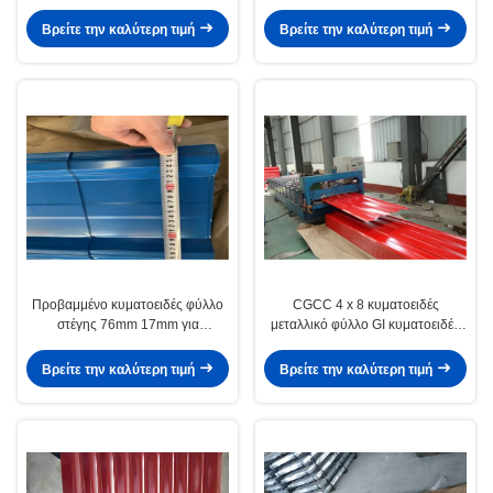
κατασκευής σκεπής
χάλυβα γαλβανισμένο ζαρωμένο
φύλλο
Βρείτε την καλύτερη τιμή
Βρείτε την καλύτερη τιμή
Προβαμμένο κυματοειδές φύλλο
CGCC 4 x 8 κυματοειδές
στέγης 76mm 17mm για
μεταλλικό φύλλο GI κυματοειδές
κυματοειδείς μεταλλικούς πίνακες
φύλλο στέγης για βιομηχανικά και
τοίχου
αστικά κτίρια
Βρείτε την καλύτερη τιμή
Βρείτε την καλύτερη τιμή