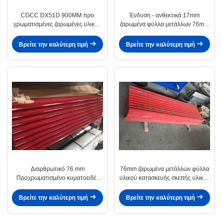
CGCC DX51D 900MM προ
Ένδυση - ανθεκτικά 17mm
χρωματισμένες ζαρωμένες υλικού
ζαρωμένα φύλλα μετάλλων 76mm
κατασκευής σκεπής σπείρες
ζαρωμένες επιτροπές χάλυβα
χάλυβα φύλλων καυτές
Βρείτε την καλύτερη τιμή
Βρείτε την καλύτερη τιμή
βυθισμένες γαλβανισμένες
Διαρθρωτικό 76 mm
76mm ζαρωμένα μετάλλων φύλλα
Προχρωματισμένο κυματοειδές
υλικού κατασκευής σκεπής υλικού
φύλλο οροφής GI κυματοειδές
κατασκευής σκεπής γαλβανισμένα
φύλλο με φινίρισμα Matt
φύλλα
Βρείτε την καλύτερη τιμή
Βρείτε την καλύτερη τιμή