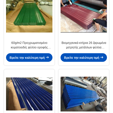
60g/m2 Προχρωματισμένο
Βιομηχανικά κτήρια 26 ζαρωμένα
κυματοειδές φύλλο οροφής
μετρητής μετάλλων φύλλα
κυματοειδείς μεταλλικές πλάκες
μετάλλων υλικού κατασκευής
σκεπής λεπτά ζαρωμένα
Βρείτε την καλύτερη τιμή
Βρείτε την καλύτερη τιμή