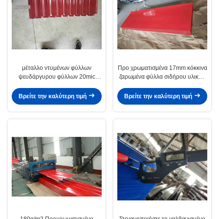
μέταλλο ντυμένων φύλλων
Προ χρωματισμένα 17mm κόκκινα
ψευδάργυρου φύλλων 20mic
ζαρωμένα φύλλα σιδήρου υλικού
υλικού κατασκευής σκεπής 17mm
κατασκευής σκεπής γαλβανισμένα
προ χρωματισμένο ζαρωμένο
φύλλα
Βρείτε την καλύτερη τιμή
Βρείτε την καλύτερη τιμή
180g/m2 Προχρωματισμένο
Στεγανοποιήστε το γαλβανισμένο