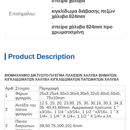
σπείρα χάλυβα
, 
κιγκλίδωμα διάβασης πεζών 
Επισημαίνω:
χάλυβα 824mm
, 
σπείρα χάλυβα 824mm προ 
χρωματισμένη
Product Description
ΒΙΟΜΗΧΑΝΙΚΟ ΔΙΚΤΥΩΤΟ ΠΛΈΓΜΑ ΠΛΑΙΣΙΩΝ ΧΑΛΥΒΑ ΒΗΜΑΤΩΝ
ΚΙΓΚΛΙΔΩΜΑΤΩΝ ΧΑΛΥΒΑ ΚΙΓΚΛΙΔΩΜΑΤΩΝ ΠΑΤΩΜΑΤΩΝ ΧΑΛΥΒΑ
Αριθ.
Στοιχείο
Περιγραφή
Φέρων
25x3,25x4,30x3,30x4,30x5,32x5,40x5,50x5,
1
φραγμός
..... 75x10mm
12.5, 15, 20, 23,85, 25, 30, 30,16, 30,3, 34,3,
Αντέξτε την
35, 40,41,60mm. Αμερικανικά πρότυπα: 1 "
2
πίσσα
x3/16», 1 1/4 " x3/16», 1 1/2 " x3/16», 1 " Χ
φραγμών
1/4», 1 1/4 " Χ 1/4», 1 1/2 " Χ 1/4» κ.λπ.
Πίσσα
3
διαγώνιων
38,50,76,100,101.6mm