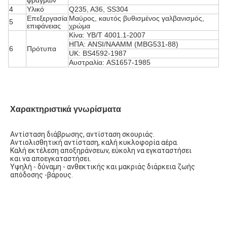
φραγμών
4
Υλικό
Q235, A36, SS304
Επεξεργασία
Μαύρος, καυτός βυθισμένος γαλβανισμός,
5
επιφάνειας
χρώμα
Κίνα: YB/T 4001.1-2007
ΗΠΑ: ANSI/NAAMM (MBG531-88)
6
Πρότυπα
UK: BS4592-1987
Αυστραλία: AS1657-1985
Χαρακτηριστικά γνωρίσματα
Αντίσταση διάβρωσης, αντίσταση σκουριάς.
Αντιολισθητική αντίσταση, καλή κυκλοφορία αέρα.
Καλή εκτέλεση αποξηράνσεων, εύκολη να εγκαταστήσει 
και να αποεγκαταστήσει.
Υψηλή - δύναμη - ανθεκτικής και μακριάς διάρκεια ζωής 
απόδοσης -βάρους.