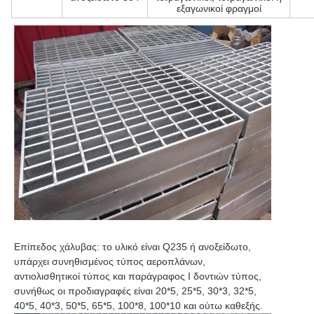
εξαγωνικοί φραγμοί
Επίπεδος χάλυβας: το υλικό είναι Q235 ή ανοξείδωτο, 
υπάρχει συνηθισμένος τύπος αεροπλάνων, 
αντιολισθητικοί τύπος και παράγραφος Ι δοντιών τύπος,
συνήθως οι προδιαγραφές είναι 20*5, 25*5, 30*3, 32*5, 
40*5, 40*3, 50*5, 65*5, 100*8, 100*10 και ούτω καθεξής.