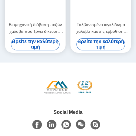
Βιομηχανική διάβαση πεζών
Γαλβανισμένο κιγκλίδωμα
χάλυβα που ξύνει δικτυωτό
χάλυβα καυτής εμβύθισης
πλέγμα πλαισίων σπειρών
επιτροπών κιγκλιδωμάτων
Βρείτε την καλύτερη
Βρείτε την καλύτερη
χάλυβα 824mm το προ
χάλυβα σχαρών γεφυρών
τιμή
τιμή
χρωματισμένο
μετάλλων ΜΒ T13912
Social Media