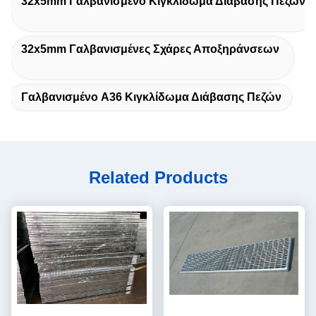
32x5mm Γαλβανισμένο Κιγκλίδωμα Διάβασης Πεζών
32x5mm Γαλβανισμένες Σχάρες Αποξηράνσεων
Γαλβανισμένο A36 Κιγκλίδωμα Διάβασης Πεζών
Related Products