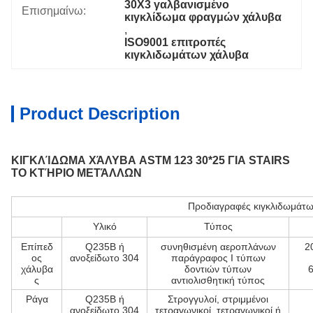
30X3 γαλβανισμένο 
Επισημαίνω:
κιγκλίδωμα φραγμών χάλυβα
, 
ISO9001 επιτροπές 
κιγκλιδωμάτων χάλυβα
Product Description
ΚΙΓΚΛΊΔΩΜΑ ΧΆΛΥΒΑ ASTM 123 30*25 ΓΙΑ STAIRS
ΤΟ ΚΤΉΡΙΟ ΜΕΤΆΛΛΩΝ
Προδιαγραφές κιγκλιδωμάτ
Υλικό
Τύπος
Επίπεδ
Q235B ή
συνηθισμένη αεροπλάνων
2
ος
ανοξείδωτο 304
παράγραφος Ι τύπων
χάλυβα
δοντιών τύπων
6
ς
αντιολισθητική τύπος
Ράγα
Q235B ή
Στρογγυλοί, στριμμένοι
ανοξείδωτο 304
τετραγωνικοί, τετραγωνικοί ή