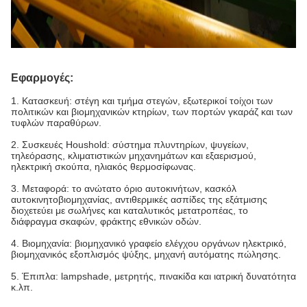
Εφαρμογές:
1.
Κατασκευή: στέγη και τμήμα στεγών, εξωτερικοί τοίχοι των
πολιτικών και βιομηχανικών κτηρίων, των πορτών γκαράζ και των
τυφλών παραθύρων.
2.
Συσκευές Houshold: σύστημα πλυντηρίων, ψυγείων,
τηλεόρασης, κλιματιστικών μηχανημάτων και εξαερισμού,
ηλεκτρική σκούπα, ηλιακός θερμοσίφωνας.
3.
Μεταφορά: το ανώτατο όριο αυτοκινήτων, κασκόλ
αυτοκινητοβιομηχανίας, αντιθερμικές ασπίδες της εξάτμισης
διοχετεύει με σωλήνες και καταλυτικός μετατροπέας, το
διάφραγμα σκαφών, φράκτης εθνικών οδών.
4.
Βιομηχανία: βιομηχανικό γραφείο ελέγχου οργάνων ηλεκτρικό,
βιομηχανικός εξοπλισμός ψύξης, μηχανή αυτόματης πώλησης.
5.
Έπιπλα: lampshade, μετρητής, πινακίδα και ιατρική δυνατότητα
κ.λπ.