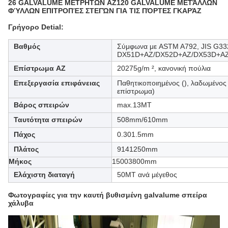
26 GALVALUME ΜΕΤΡΗΤΩΝ AZ120 GALVALUME ΜΕΤΆΛΛΩΝ
ΦΎΛΛΩΝ ΕΠΙΤΡΟΠΈΣ ΣΤΕΓΏΝ ΓΙΑ ΤΙΣ ΠΌΡΤΕΣ ΓΚΑΡΆΖ
Γρήγορο Detial:
Βαθμός
Σύμφωνα με ASTM A792, JIS G33
DX51D+AZ/DX52D+AZ/DX53D+AZ 
Επίστρωμα AZ
20275g/m ², κανονική πούλια
Επεξεργασία επιφάνειας
Παθητικοποιημένος (), λαδωμένος 
επίστρωμα)
Βάρος σπειρών
max.13MT
Ταυτότητα σπειρών
508mm/610mm
Πάχος
0.301.5mm
Πλάτος
9141250mm
Μήκος
15003800mm
Ελάχιστη διαταγή
50MT ανά μέγεθος
Φωτογραφίες για
την καυτή βυθισμένη galvalume σπείρα
χάλυβα