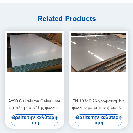
Related Products
Az90 Galvalume Galvalume
EN 10346 26 χρωματισμένη
εξοπλισμού ψύξης φύλλων
φύλλων μετρητών ζαρωμένα
χάλυβα βιομηχανικό μέταλλο
Galvalume προ Galvalume
Βρείτε την καλύτερη
Βρείτε την καλύτερη
φύλλων
φύλλα έξω από τους τοίχους
τιμή
τιμή