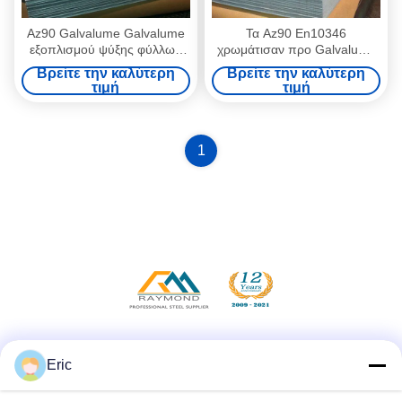
Az90 Galvalume Galvalume
Τα Az90 En10346
εξοπλισμού ψύξης φύλλων
χρωμάτισαν προ Galvalume
χάλυβα βιομηχανικό μέταλλο
το φύλλο χάλυβα για το
Βρείτε την καλύτερη
Βρείτε την καλύτερη
φύλλων
ηλεκτρικό γραφείο ελέγχου
τιμή
τιμή
1
Social Media
Eric