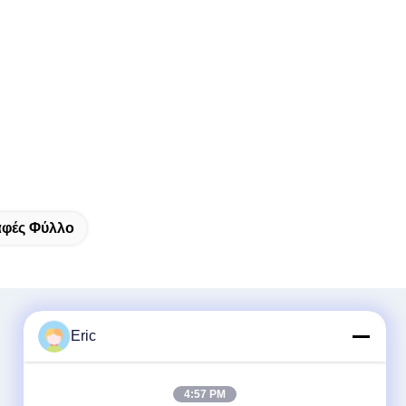
αφές Φύλλο
Eric
4:57 PM