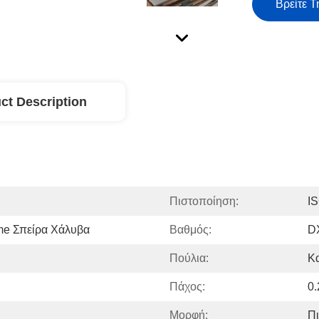
Βρείτε Τ
ct Description
Πιστοποίηση:
I
me Σπείρα Χάλυβα
Βαθμός:
D
Πούλια:
Κ
Πάχος:
0
Μορφή:
Πι