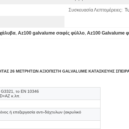
Συσκευασία Λεπτομέρειες:
Τ
 χάλυβα
, 
Az100 galvalume σαφές φύλλο
, 
Az100 Galvalume 
ΟΤΗΤΑΣ 26 ΜΕΤΡΗΤΩΝ ΑΞΙΟΠΙΣΤΗ GALVALUME ΚΑΤΑΣΚΕΥΗΣ ΣΠΕΙ
 G3321, το EN 10346
+AZ κ.λπ.
ένος ή επεξεργασία αντι-δάχτυλων (ακρυλικό