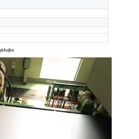
χάλυβα