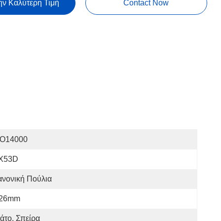
ην Καλύτερη Τιμή
Contact Now
SO14000
X53D
ανονική Πούλια
.26mm
άτο. Σπείρα