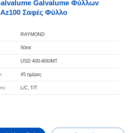
alvalume Galvalume Φύλλων
Az100 Σαφές Φύλλο
RAYMOND
50mt
USD 400-800/MT
e:
45 ημέρες
ms:
L/C, T/T