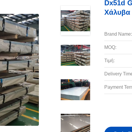
Dx51d G
Χάλυβα 
Brand Name:
MOQ:
Τιμή:
Delivery Tim
Payment Ter