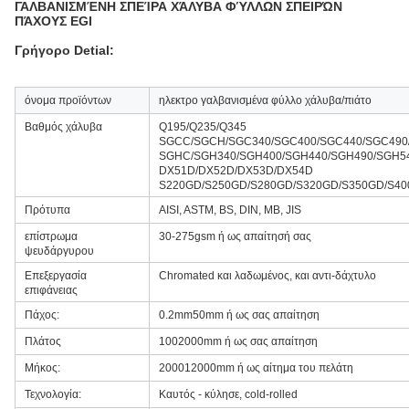
ΓΑΛΒΑΝΙΣΜΈΝΗ ΣΠΕΊΡΑ ΧΆΛΥΒΑ ΦΎΛΛΩΝ ΣΠΕΙΡΏΝ
ΠΆΧΟΥΣ EGI
Γρήγορο Detial:
όνομα προϊόντων
ηλεκτρο γαλβανισμένα φύλλο χάλυβα/πιάτο
Βαθμός χάλυβα
Q195/Q235/Q345
SGCC/SGCH/SGC340/SGC400/SGC440/SGC490
SGHC/SGH340/SGH400/SGH440/SGH490/SGH5
DX51D/DX52D/DX53D/DX54D
S220GD/S250GD/S280GD/S320GD/S350GD/S4
Πρότυπα
AISI, ASTM, BS, DIN, ΜΒ, JIS
επίστρωμα
30-275gsm ή ως απαίτησή σας
ψευδάργυρου
Επεξεργασία
Chromated και λαδωμένος, και αντι-δάχτυλο
επιφάνειας
Πάχος:
0.2mm50mm ή ως σας απαίτηση
Πλάτος
1002000mm ή ως σας απαίτηση
Μήκος:
200012000mm ή ως αίτημα του πελάτη
Τεχνολογία:
Καυτός - κύλησε, cold-rolled