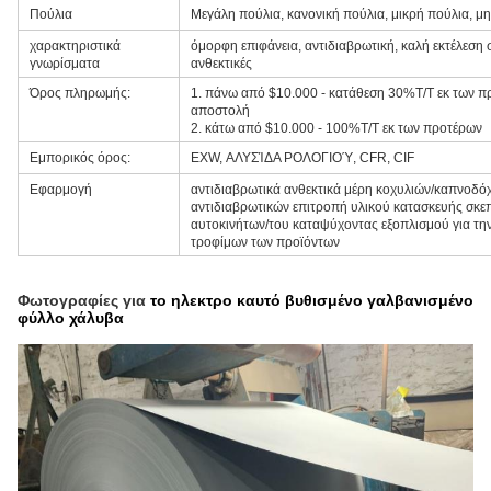
Πούλια
Μεγάλη πούλια, κανονική πούλια, μικρή πούλια, μ
χαρακτηριστικά
όμορφη επιφάνεια, αντιδιαβρωτική, καλή εκτέλεση 
γνωρίσματα
ανθεκτικές
Όρος πληρωμής:
1. πάνω από $10.000 - κατάθεση 30%T/T εκ των π
αποστολή
2. κάτω από $10.000 - 100%T/T εκ των προτέρων
Εμπορικός όρος:
EXW, ΑΛΥΣΊΔΑ ΡΟΛΟΓΙΟΎ, CFR, CIF
Εφαρμογή
αντιδιαβρωτικά ανθεκτικά μέρη κοχυλιών/καπνοδό
αντιδιαβρωτικών επιτροπή υλικού κατασκευής σκε
αυτοκινήτων/του καταψύχοντας εξοπλισμού για τη
τροφίμων των προϊόντων
Φωτογραφίες για
το ηλεκτρο καυτό βυθισμένο γαλβανισμένο
φύλλο χάλυβα