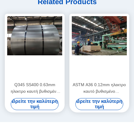
Related Products
Q345 SS400 0.63mm
ASTM A36 0.12mm ηλεκτρο
ηλεκτρο καυτή βυθισμένη
καυτό βυθισμένο
γαλβανισμένη σπείρα χάλυβα
γαλβανισμένο φύλλο χάλυβα
Βρείτε την καλύτερη
Βρείτε την καλύτερη
σπειρών EGI
φύλλων EGI
τιμή
τιμή