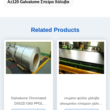
Az120 Galvalume Σπείρα Χάλυβα
Related Products
Galvalume Chromated
ντυμένο φύλλο χάλυβα
DX52D G60 PPGL
αλουμινίου σπειρών χάλυβα
ψευδάργυρος αλουμινίου
1000mm DX51D G60