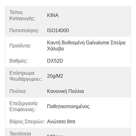
Τόπος
ΚΙΝΑ
Καταγωγής:
Πιστοποίηση:
ISO14000
Καυτή Βυθισμένη Galvalume Σπείρα 
Προϊόντα:
Χάλυβα
Βαθμός:
DX52D
Επίστρωμα
20g/m2
Ψευδάργυρου::
Πούλια:
Κανονική Πούλια
Επεξεργασία
Παθητικοποιημένος
Επιφάνειας:
Βάρος Σπειρών:
Ανώτατο 8mt
Ταυτότητα