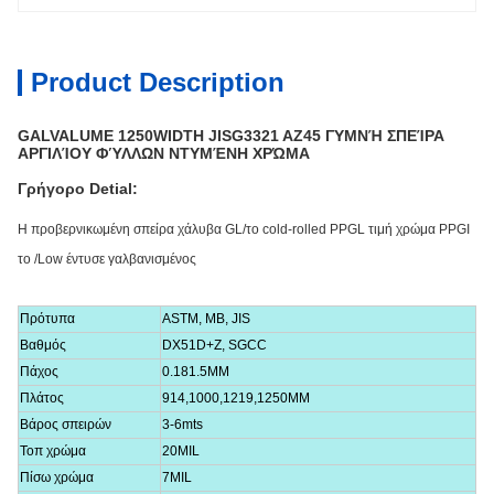
Product Description
GALVALUME 1250WIDTH JISG3321 AZ45 ΓΥΜΝΉ ΣΠΕΊΡΑ
ΑΡΓΙΛΊΟΥ ΦΎΛΛΩΝ ΝΤΥΜΈΝΗ ΧΡΏΜΑ
Γρήγορο Detial:
Η προβερνικωμένη σπείρα χάλυβα GL/το cold-rolled PPGL τιμή χρώμα PPGI
το /Low έντυσε γαλβανισμένος
Πρότυπα
ASTM, ΜΒ, JIS
Βαθμός
DX51D+Z, SGCC
Πάχος
0.181.5MM
Πλάτος
914,1000,1219,1250MM
Βάρος σπειρών
3-6mts
Τοπ χρώμα
20MIL
Πίσω χρώμα
7MIL