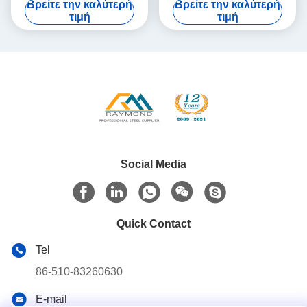
Βρείτε την καλύτερη
Βρείτε την καλύτερη
σπειρών χάλυβα που
Aluzinc ψευδάργυρος
τιμή
τιμή
ντύνεται
Social Media
Quick Contact
Tel
86-510-83260630
E-mail