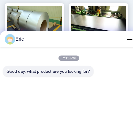
Eric
7:15 PM
Good day, what product are you looking for?
Galvalume Chromated
ντυμένο φύλλο χάλυβα
DX52D G60 PPGL
αλουμινίου σπειρών χάλυβα
ψευδάργυρος αλουμινίου
1000mm DX51D G60
Βρείτε την καλύτερη
Βρείτε την καλύτερη
σπειρών χάλυβα που
Aluzinc ψευδάργυρος
τιμή
τιμή
ντύνεται