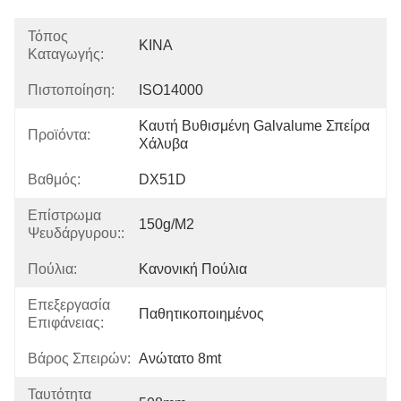
Τόπος
ΚΙΝΑ
Καταγωγής:
Πιστοποίηση:
ISO14000
Καυτή Βυθισμένη Galvalume Σπείρα 
Προϊόντα:
Χάλυβα
Βαθμός:
DX51D
Επίστρωμα
150g/m2
Ψευδάργυρου::
Πούλια:
Κανονική Πούλια
Επεξεργασία
Παθητικοποιημένος
Επιφάνειας:
Βάρος Σπειρών:
Ανώτατο 8mt
Ταυτότητα