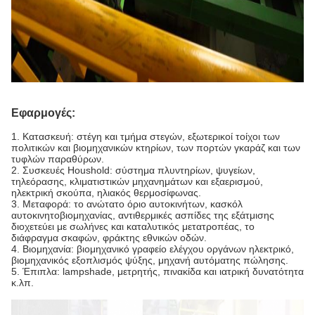
Εφαρμογές:
1.
Κατασκευή: στέγη και τμήμα στεγών, εξωτερικοί τοίχοι των
πολιτικών και βιομηχανικών κτηρίων, των πορτών γκαράζ και των
τυφλών παραθύρων.
2. Συσκευές Houshold: σύστημα πλυντηρίων, ψυγείων,
τηλεόρασης, κλιματιστικών μηχανημάτων και εξαερισμού,
ηλεκτρική σκούπα, ηλιακός θερμοσίφωνας.
3. Μεταφορά: το ανώτατο όριο αυτοκινήτων, κασκόλ
αυτοκινητοβιομηχανίας, αντιθερμικές ασπίδες της εξάτμισης
διοχετεύει με σωλήνες και καταλυτικός μετατροπέας, το
διάφραγμα σκαφών, φράκτης εθνικών οδών.
4. Βιομηχανία: βιομηχανικό γραφείο ελέγχου οργάνων ηλεκτρικό,
βιομηχανικός εξοπλισμός ψύξης, μηχανή αυτόματης πώλησης.
5. Έπιπλα: lampshade, μετρητής, πινακίδα και ιατρική δυνατότητα
κ.λπ.