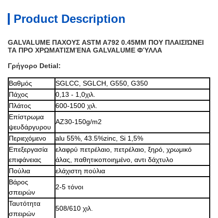
Product Description
GALVALUME ΠΑΧΟΥΣ ASTM A792 0.45MM ΠΟΥ ΠΛΑΙΣΙΏΝΕΙ
ΤΑ ΠΡΟ ΧΡΩΜΑΤΙΣΜΈΝΑ GALVALUME ΦΎΛΛΑ
Γρήγορο Detial:
Βαθμός
SGLCC, SGLCH, G550, G350
Πάχος
0,13 - 1,0χιλ.
Πλάτος
600-1500 χιλ.
Επίστρωμα
AZ30-150g/m2
ψευδάργυρου
Περιεχόμενο
alu 55%, 43.5%zinc, Si 1,5%
Επεξεργασία
ελαφρύ πετρέλαιο, πετρέλαιο,
ξηρό,
χρωμικό
επιφάνειας
άλας, παθητικοποιημένο, αντι δάχτυλο
Πούλια
ελάχιστη πούλια
Βάρος
2-5 τόνοι
σπειρών
Ταυτότητα
508/610 χιλ.
σπειρών