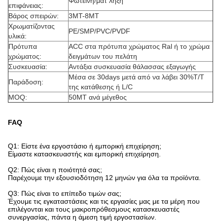
Φωτεινή/ματ λήξη
επιφάνειας:
Βάρος σπειρών:
3MT-8MT
Χρωματίζοντας
PE/SMP/PVC/PVDF
υλικά:
Πρότυπα
ACC στα πρότυπα χρώματος Ral ή το χρώμα
χρώματος:
δειγμάτων του πελάτη
Συσκευασία:
Αντάξια συσκευασία θάλασσας εξαγωγής
Μέσα σε 30days μετά από να λάβει 30%T/T
Παράδοση:
της κατάθεσης ή L/C
MOQ:
50MT ανά μέγεθος
FAQ
Q1: Είστε ένα εργοστάσιο ή εμπορική επιχείρηση;
Είμαστε κατασκευαστής και εμπορική επιχείρηση.
Q2: Πώς είναι η ποιότητά σας;
Παρέχουμε την εξουσιοδότηση 12 μηνών για όλα τα προϊόντα.
Q3: Πώς είναι το επίπεδο τιμών σας;
Έχουμε τις εγκαταστάσεις και τις εργασίες μας με τα μέρη που
επιλέγονται και τους μακροπρόθεσμους κατασκευαστές
συνεργασίας, πάντα η άμεση τιμή εργοστασίων.