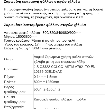
Ζαρωμένη εφαρμογή φύλλων στεγών χάλυβα
Η προβερνικωμένη ζαρωμένη σπείρα χάλυβα ισχύει για τη δομική
χρήση, το υλικό κατασκευής σκεπής, την εμπορική χρήση, την
οικιακή συσκευή, τη βιομηχανία, την οικογένεια κ.λπ.
Ζαρωμένες λεπτομέρειες φύλλων στεγών χάλυβα
Αποτελεσματικό πλάτος: 800/820/840/880/900mm
Μήκος: 15003800mm
Πλάτος κυμάτων: 76mm ή ως αίτημα του πελάτη
Ύψος του κύματος: 17mm ή ως αίτημα του πελάτη
Ελάχιστη διαταγή: 50MT ανά μέγεθος
Δομικά ζαρωμένα χρήση φύλλα στεγών
Όνομα:
χάλυβα με τη ματ επιφάνεια λήξης
JIS G3322 CGLCC, ASTM A792, ΤΟ EN
Πρότυπα:
10169 DX51D+AZ
Πάχος:
0.14mm1.5mm
Πλάτος:
800mm1250mm
Βάρος
50g/m2-180g/m2
ψευδάργυρου:
Πούλια
Κανονική πούλια, ελάχιστη πούλια
ψευδάργυρου:
Επεξεργασία