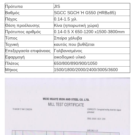
Πρότυπα
JIS
Βαθμός
SGCC SGCH Ή G550 (HRB≥85)
Πάχος
0.14-1.5 χιλ.
Θέση προέλευσης
Κίνα (ηπειρωτική χώρα)
Πρότυπος αριθμός
0.14-0.5 X 650-1200 x1500-3800mm
Τύπος
Σπείρα χάλυβα
Τεχνική
καυτός που βυθίζεται
Επεξεργασία επιφάνειας
Γαλβανισμένος
Εφαρμογή
οικοδομικό υλικό
Πλάτος
650/800/890/900/1050
Μήκος
1500/1800/2000/2400/3005/3600