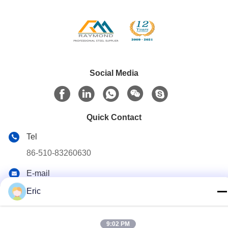
Social Media
Quick Contact
Tel
86-510-83260630
E-mail
adam@wxhy.com.cn
Eric
Address
Δωμάτιο 2001, πύλη 10, διαμέρισμα Guanyuan, Maoye
9:02 PM