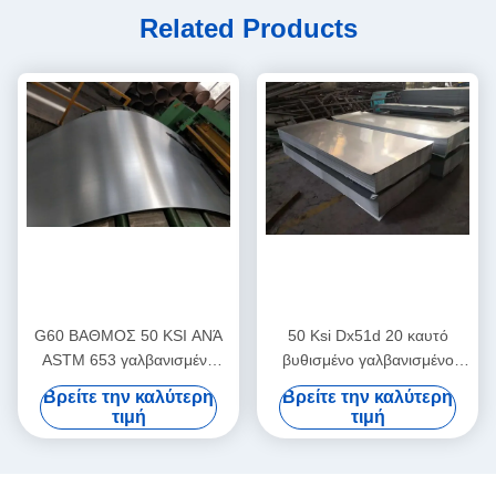
Related Products
G60 ΒΑΘΜΟΣ 50 KSI ΑΝΆ
50 Ksi Dx51d 20 καυτό
ASTM 653 γαλβανισμένα
βυθισμένο γαλβανισμένο
φύλλα σιδήρου καυτής
φύλλο χάλυβα μετρητών
Βρείτε την καλύτερη
Βρείτε την καλύτερη
εμβύθισης
καμία πούλια
τιμή
τιμή