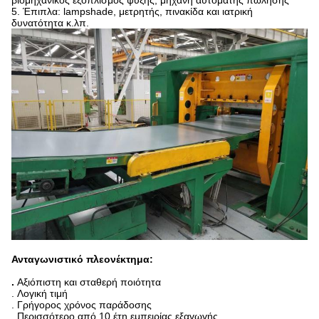
βιομηχανικός εξοπλισμός ψύξης, μηχανή αυτόματης πώλησης
5. Έπιπλα: lampshade, μετρητής, πινακίδα και ιατρική
δυνατότητα κ.λπ.
Ανταγωνιστικό πλεονέκτημα:
.
Αξιόπιστη και σταθερή ποιότητα
. Λογική τιμή
. Γρήγορος χρόνος παράδοσης
. Περισσότερο από 10 έτη εμπειρίας εξαγωγής