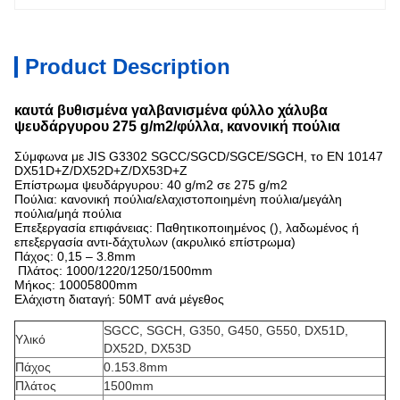
Product Description
καυτά βυθισμένα γαλβανισμένα φύλλο χάλυβα
ψευδάργυρου 275 g/m2/φύλλα, κανονική πούλια
Σύμφωνα με JIS G3302 SGCC/SGCD/SGCE/SGCH, το EN 10147
DX51D+Z/DX52D+Z/DX53D+Z
Επίστρωμα ψευδάργυρου: 40 g/m2 σε 275 g/m2
Πούλια: κανονική πούλια/ελαχιστοποιημένη πούλια/μεγάλη
πούλια/μηά πούλια
Επεξεργασία επιφάνειας: Παθητικοποιημένος (), λαδωμένος ή
επεξεργασία αντι-δάχτυλων (ακρυλικό επίστρωμα)
Πάχος: 0,15 – 3.8mm
Πλάτος: 1000/1220/1250/1500mm
Μήκος: 10005800mm
Ελάχιστη διαταγή: 50MT ανά μέγεθος
SGCC, SGCH, G350, G450, G550, DX51D,
Υλικό
DX52D, DX53D
Πάχος
0.153.8mm
Πλάτος
1500mm