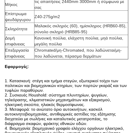
τις απαιτήσεις 2440mm 3000mm ή σύμφωνα με
Μήκος
σας
Επίστρωμα
Z40-275g/m2
ψευδάργυρου
Μαλακός σκληρός (60), ημίσκληρος (HRB60-85),
Σκληρότητα
σύνολο σκληρό (HRB85-95)
Δομή
Κανονική πούλια, ελάχιστη πούλια, μηά πούλια,
επιφάνειας
μεγάλη πούλια
Επεξεργασία
Chromated/μη-Chromated, που λαδώνεται/μη-
επιφάνειας
που λαδώνεται, πέρασμα δερμάτων
Εφαρμογές:
1.
Κατασκευή: στέγη και τμήμα στεγών, εξωτερικοί τοίχοι των
πολιτικών και βιομηχανικών κτηρίων, των πορτών γκαράζ και των
τυφλών παραθύρων.
2. Συσκευές Houshold: σύστημα πλυντηρίων, ψυγείων,
τηλεόρασης, κλιματιστικών μηχανημάτων και εξαερισμού,
ηλεκτρική σκούπα, ηλιακός θερμοσίφωνας.
3. Μεταφορά: το ανώτατο όριο αυτοκινήτων, κασκόλ
αυτοκινητοβιομηχανίας, αντιθερμικές ασπίδες της εξάτμισης
διοχετεύει με σωλήνες και καταλυτικός μετατροπέας, το
διάφραγμα σκαφών, φράκτης εθνικών οδών.
4. Βιομηχανία: βιομηχανικό γραφείο ελέγχου οργάνων ηλεκτρικό,