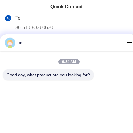
Quick Contact
Tel
86-510-83260630
E-mail
Eric
adam@wxhy.com.cn
Address
9:34 AM
Δωμάτιο 2001, πύλη 10, διαμέρισμα Guanyuan, Maoye
Plaza, No.128, δρόμος Qingyang, Wuxi
Good day, what product are you looking for?
Privacy Policy
|
Sitemap
China Good Quality Προ χρωματισμένη σπείρα χάλυβα Supplier.
Copyright © 2021-2025 WUXI RAYMOND STEEL CO.,LTD . All
Rights Reserved.