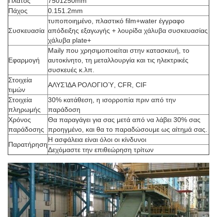
Πλάτος
7501250mm
Πάχος
0.151.2mm
τυποποιημένο, πλαστικό film+water έγγραφο
Συσκευασία
απόδειξης εξαγωγής + λουρίδα χάλυβα συσκευασίας
χάλυβα plate+
Maily που χρησιμοποιείται στην κατασκευή, το
Εφαρμογή
αυτοκίνητο, τη μεταλλουργία και τις ηλεκτρικές
συσκευές κ.λπ.
Στοιχεία
ΑΛΥΣΊΔΑ ΡΟΛΟΓΙΟΎ, CFR, CIF
τιμών
Στοιχεία
30% κατάθεση, η ισορροπία πριν από την
πληρωμής
παράδοση
Χρόνος
Θα παραγάγει για σας μετά από να λάβει 30% σας
παράδοσης
προηγμένο, και θα το παραδώσουμε ως αίτημά σας.
Η ασφάλεια είναι όλοι οι κίνδυνοι
Παρατήρηση
Δεχόμαστε την επιθεώρηση τρίτων