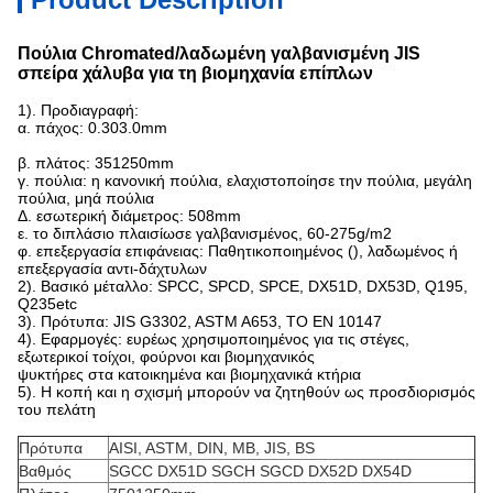
Πούλια Chromated/λαδωμένη γαλβανισμένη JIS
σπείρα χάλυβα για τη βιομηχανία επίπλων
1). Προδιαγραφή:
α. πάχος: 0.303.0mm
β. πλάτος: 351250mm
γ. πούλια: η κανονική πούλια, ελαχιστοποίησε την πούλια, μεγάλη
πούλια, μηά πούλια
Δ. εσωτερική διάμετρος: 508mm
ε. το διπλάσιο πλαισίωσε γαλβανισμένος, 60-275g/m2
φ. επεξεργασία επιφάνειας: Παθητικοποιημένος (), λαδωμένος ή
επεξεργασία αντι-δάχτυλων
2). Βασικό μέταλλο: SPCC, SPCD, SPCE, DX51D, DX53D, Q195,
Q235etc
3). Πρότυπα: JIS G3302, ASTM A653, ΤΟ EN 10147
4). Εφαρμογές: ευρέως χρησιμοποιημένος για τις στέγες,
εξωτερικοί τοίχοι, φούρνοι και βιομηχανικός
ψυκτήρες στα κατοικημένα και βιομηχανικά κτήρια
5). Η κοπή και η σχισμή μπορούν να ζητηθούν ως προσδιορισμός
του πελάτη
Πρότυπα
AISI, ASTM, DIN, ΜΒ, JIS, BS
Βαθμός
SGCC DX51D SGCH SGCD DX52D DX54D