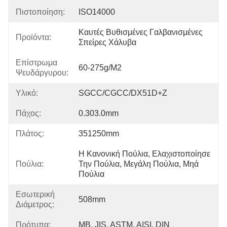
Πιστοποίηση:
ISO14000
Καυτές Βυθισμένες Γαλβανισμένες 
Προϊόντα:
Σπείρες Χάλυβα
Επίστρωμα
60-275g/m2
Ψευδάργυρου:
Υλικό:
SGCC/CGCC/DX51D+Z
Πάχος:
0.303.0mm
Πλάτος:
351250mm
Η Κανονική Πούλια, Ελαχιστοποίησε 
Πούλια:
Την Πούλια, Μεγάλη Πούλια, Μηά 
Πούλια
Εσωτερική
508mm
Διάμετρος:
Πρότυπα:
ΜΒ, JIS, ASTM, AISI, DIN