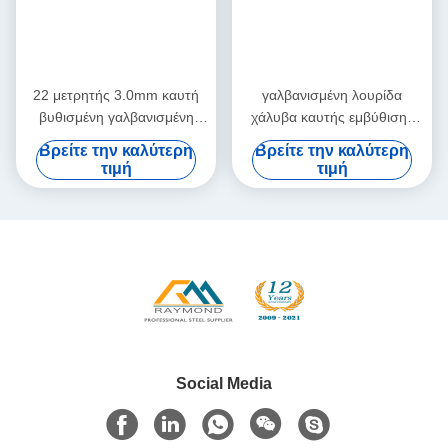
22 μετρητής 3.0mm καυτή
γαλβανισμένη λουρίδα
βυθισμένη γαλβανισμένη
χάλυβα καυτής εμβύθισης
πούλια Chromated σπειρών
0.2mm Z60 Z180
Βρείτε την καλύτερη
Βρείτε την καλύτερη
χάλυβα
τιμή
τιμή
Social Media