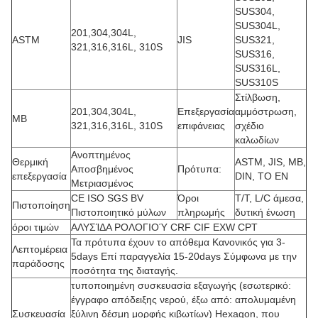
SUS304,
SUS304L,
201,304,304L,
ASTM
JIS
SUS321,
321,316,316L, 310S
SUS316,
SUS316L,
SUS310S
Στίλβωση,
201,304,304L,
Επεξεργασία
αμμόστρωση,
ΜΒ
321,316,316L, 310S
επιφάνειας
σχέδιο
καλωδίων
Ανοπτημένος
Θερμική
ASTM, JIS, ΜΒ,
Αποσβημένος
Πρότυπα:
επεξεργασία
DIN, ΤΟ EN
Μετριασμένος
CE ISO SGS BV
Όροι
T/T, L/C άμεσα,
Πιστοποίηση
Πιστοποιητικό μύλων
πληρωμής
δυτική ένωση
όροι τιμών
ΑΛΥΣΊΔΑ ΡΟΛΟΓΙΟΎ CRF CIF EXW CPT
Τα πρότυπα έχουν το απόθεμα Κανονικός για 3-
Λεπτομέρεια
5days Επί παραγγελία 15-20days Σύμφωνα με την
παράδοσης
ποσότητα της διαταγής.
τυποποιημένη συσκευασία εξαγωγής (εσωτερικό:
έγγραφο απόδειξης νερού, έξω από: απολυμαμένη
Συσκευασία
ξύλινη δέσμη μορφής κιβωτίων) Hexagon, που