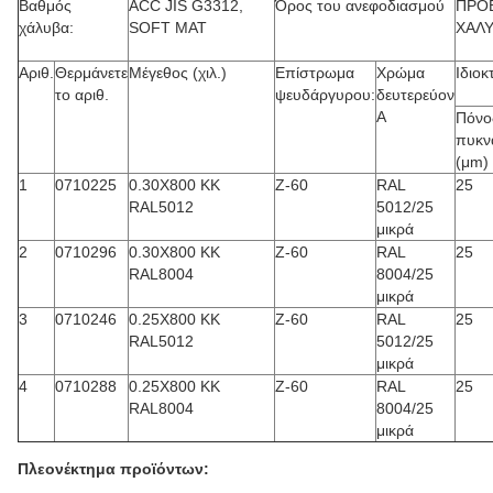
Βαθμός
ACC JIS G3312,
Όρος του ανεφοδιασμού
ΠΡΟ
χάλυβα:
SOFT ΜΑΤ
ΧΑΛ
Αριθ.
Θερμάνετε
Μέγεθος (χιλ.)
Επίστρωμα
Χρώμα
Ιδιο
το αριθ.
ψευδάργυρου:
δευτερεύον
Α
Πόνο
πυκν
(μm)
1
0710225
0.30X800 ΚΚ
Ζ-60
RAL
25
RAL5012
5012/25
μικρά
2
0710296
0.30X800 ΚΚ
Ζ-60
RAL
25
RAL8004
8004/25
μικρά
3
0710246
0.25X800 ΚΚ
Ζ-60
RAL
25
RAL5012
5012/25
μικρά
4
0710288
0.25X800 ΚΚ
Ζ-60
RAL
25
RAL8004
8004/25
μικρά
Πλεονέκτημα προϊόντων: