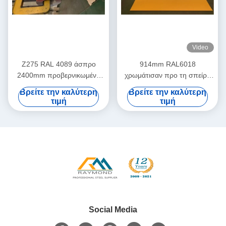
Video
Z275 RAL 4089 άσπρο
914mm RAL6018
2400mm προβερνικωμένο
χρωμάτισαν προ τη σπείρα
γαλβανισμένο φύλλο χάλυβα
χάλυβα Aluzinc σπειρών
Βρείτε την καλύτερη
Βρείτε την καλύτερη
στις σπείρες
χάλυβα
τιμή
τιμή
Social Media