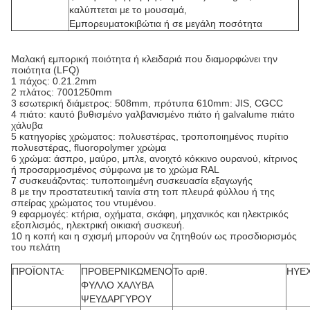
καλύπτεται με το μουσαμά,
Εμπορευματοκιβώτια ή σε μεγάλη ποσότητα
Μαλακή εμπορική ποιότητα ή κλειδαριά που διαμορφώνει την
ποιότητα (LFQ)
1 πάχος: 0.21.2mm
2 πλάτος: 7001250mm
3 εσωτερική διάμετρος: 508mm, πρότυπα 610mm: JIS, CGCC
4 πιάτο: καυτό βυθισμένο γαλβανισμένο πιάτο ή galvalume πιάτο
χάλυβα
5 κατηγορίες χρώματος: πολυεστέρας, τροποποιημένος πυρίτιο
πολυεστέρας, fluoropolymer χρώμα
6 χρώμα: άσπρο, μαύρο, μπλε, ανοιχτό κόκκινο ουρανού, κίτρινος
ή προσαρμοσμένος σύμφωνα με το χρώμα RAL
7 συσκευάζοντας: τυποποιημένη συσκευασία εξαγωγής
8 με την προστατευτική ταινία στη τοπ πλευρά φύλλου ή της
σπείρας χρώματος του ντυμένου.
9 εφαρμογές: κτήρια, οχήματα, σκάφη, μηχανικός και ηλεκτρικός
εξοπλισμός, ηλεκτρική οικιακή συσκευή.
10 η κοπή και η σχισμή μπορούν να ζητηθούν ως προσδιορισμός
του πελάτη
ΠΡΟΪΟΝΤΑ:
ΠΡΟΒΕΡΝΙΚΩΜΕΝΟ
Το αριθ.
HYEX
ΦΥΛΛΟ ΧΑΛΥΒΑ
ΨΕΥΔΑΡΓΥΡΟΥ