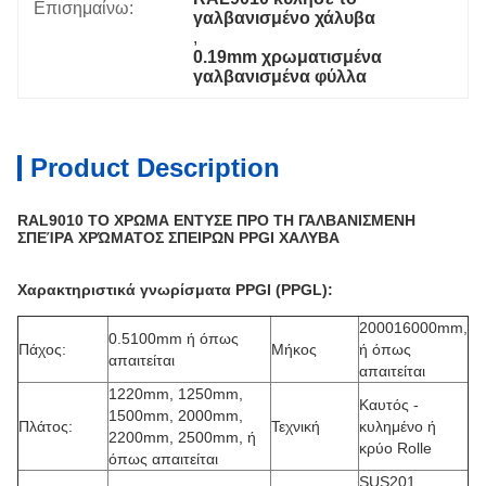
Επισημαίνω:
γαλβανισμένο χάλυβα
, 
0.19mm χρωματισμένα 
γαλβανισμένα φύλλα
Product Description
RAL9010 ΤΟ ΧΡΩΜΑ ΕΝΤΥΣΕ ΠΡΟ ΤΗ ΓΑΛΒΑΝΙΣΜΕΝΗ
ΣΠΕΊΡΑ ΧΡΏΜΑΤΟΣ ΣΠΕΙΡΩΝ PPGI ΧΑΛΥΒΑ
Χαρακτηριστικά γνωρίσματα PPGI (PPGL):
200016000mm,
0.5100mm ή όπως
Πάχος:
Μήκος
ή όπως
απαιτείται
απαιτείται
1220mm, 1250mm,
Καυτός -
1500mm, 2000mm,
Πλάτος:
Τεχνική
κυλημένο ή
2200mm, 2500mm, ή
κρύο Rolle
όπως απαιτείται
SUS201,