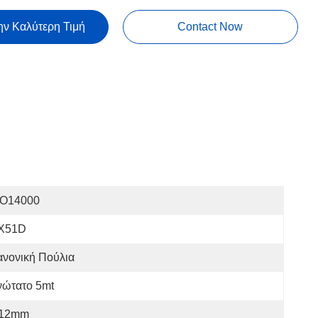
ην Καλύτερη Τιμή
Contact Now
SO14000
X51D
ανονική Πούλια
νώτατο 5mt
.12mm