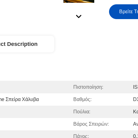
Βρείτε Τ
ct Description
Πιστοποίηση:
I
me Σπείρα Χάλυβα
Βαθμός:
D
Πούλια:
Κ
Βάρος Σπειρών:
Α
Πάχος:
0