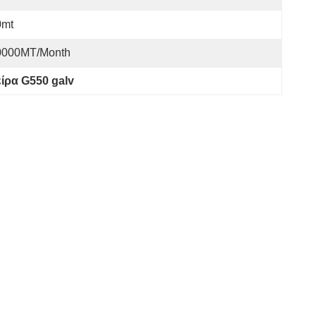
0mt
0000MT/month
ίρα G550 galv