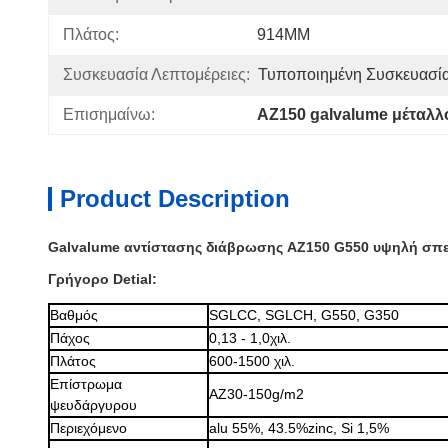
Πλάτος:
914MM
Συσκευασία Λεπτομέρειες:
Τυποποιημένη Συσκευασί
Επισημαίνω:
AZ150 galvalume μέταλ
Product Description
Galvalume αντίστασης διάβρωσης AZ150 G550 υψηλή σπε
Γρήγορο Detial:
Βαθμός
SGLCC, SGLCH, G550, G350
Πάχος
0,13 - 1,0χιλ.
Πλάτος
600-1500 χιλ.
Επίστρωμα
AZ30-150g/m2
ψευδάργυρου
Περιεχόμενο
alu 55%, 43.5%zinc, Si 1,5%