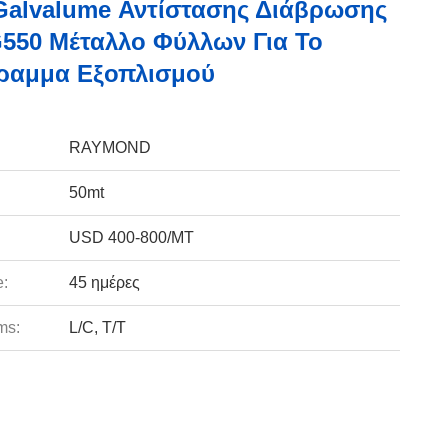
alvalume Αντίστασης Διάβρωσης
550 Μέταλλο Φύλλων Για Το
ραμμα Εξοπλισμού
RAYMOND
50mt
USD 400-800/MT
e:
45 ημέρες
ms:
L/C, T/T