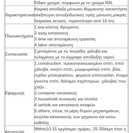
Ειδικό χρώμα: σύμφωνα με το χρώμα RAL
Καιρική απόδειξη μόνωση θέρμανσης καταστήστε
Χαρακτηριστικά
αλεξίπυροι αντιοξειδωτικός υγιής μόνωση μακράς
διαρκείας έκταση: περισσότερο από 15 έτη
1.low κόστος ιδρύματος
2.easy κατασκευή
Πλεονεκτήματα
3.time και αποταμίευση εργασίας
4.labor αποταμίευση
Σχετισμένος με τις λουρίδες χάλυβα και
Συσκευασία
τυλιγμένος με το έγγραφο απόδειξης νερού
1.construction: προκατασκευασμένο σπίτι, σπίτι
χάλυβα, κινητό σπίτι, μορφωματικό σπίτι, βίλα,
σχέδιο μπανγκαλόου, φορητοί σπίτι/carbin, έτοιμο
γίνοντα σπίτι, θάλαμοι περίπτερων, χάλυβας που
χτίζει…
Εφαρμογή
2.container κατασκευή
3.household συσκευές και έπιπλα
4.vehicle και κατασκευή σκαφών
5.others, όπως τα μέρη δομών μηχανημάτων,
κοχύλια κατασκευής των μηχανών και ούτω
καθεξής
Within10-15 εργάσιμες ημέρες, 25-30days όταν η
Αποστολή