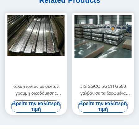
Related Products
Καλύπτοντας με σεντόνι
JIS SGCC SGCH G550
γραμμή οικοδόμησης
γαλβάνισε τα ζαρωμένα
κατοικίας δομών χάλυβα
φύλλα μετάλλων υλικού
Βρείτε την καλύτερη
Βρείτε την καλύτερη
φύλλων υλικού κατασκευής
κατασκευής σκεπής
τιμή
τιμή
σκεπής χάλυβα Jis G3302
ζαρωμένα φύλλο
ζαρωμένη Q345b