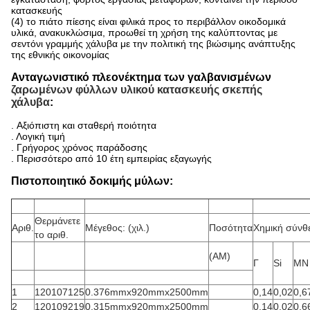
κατασκευής
(4) το πιάτο πίεσης είναι φιλικά προς το περιβάλλον οικοδομικά
υλικά, ανακυκλώσιμα, προωθεί τη χρήση της καλύπτοντας με
σεντόνι γραμμής χάλυβα με την πολιτική της βιώσιμης ανάπτυξης
της εθνικής οικονομίας
Ανταγωνιστικό πλεονέκτημα
των γαλβανισμένων
ζαρωμένων φύλλων υλικού κατασκευής σκεπής
χάλυβα
:
.
Αξιόπιστη και σταθερή ποιότητα
. Λογική τιμή
. Γρήγορος χρόνος παράδοσης
. Περισσότερο από 10 έτη εμπειρίας εξαγωγής
Πιστοποιητικό δοκιμής μύλων:
Θερμάνετε
Αριθ.
Μέγεθος: (χιλ.)
Ποσότητα
Χημική σύνθ
το αριθ.
(ΑΜ)
Γ
Si
ΜΝ
1
120107125
0.376mmx920mmx2500mm
0,14
0,02
0,6
2
120109219
0.315mmx920mmx2500mm
0,14
0,02
0,6