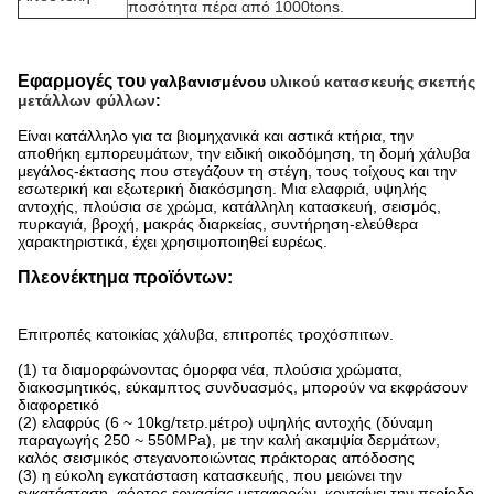
ποσότητα πέρα από 1000tons.
Εφαρμογές του
γαλβανισμένου
υλικού κατασκευής σκεπής
μετάλλων φύλλων
:
Είναι κατάλληλο για τα βιομηχανικά και αστικά κτήρια, την
αποθήκη εμπορευμάτων, την ειδική οικοδόμηση, τη δομή χάλυβα
μεγάλος-έκτασης που στεγάζουν τη στέγη, τους τοίχους και την
εσωτερική και εξωτερική διακόσμηση. Μια ελαφριά, υψηλής
αντοχής, πλούσια σε χρώμα, κατάλληλη κατασκευή, σεισμός,
πυρκαγιά, βροχή, μακράς διαρκείας, συντήρηση-ελεύθερα
χαρακτηριστικά, έχει χρησιμοποιηθεί ευρέως.
Πλεονέκτημα προϊόντων:
Επιτροπές κατοικίας χάλυβα, επιτροπές τροχόσπιτων.
(1) τα διαμορφώνοντας όμορφα νέα, πλούσια χρώματα,
διακοσμητικός, εύκαμπτος συνδυασμός, μπορούν να εκφράσουν
διαφορετικό
(2) ελαφρύς (6 ~ 10kg/τετρ.μέτρο) υψηλής αντοχής (δύναμη
παραγωγής 250 ~ 550MPa), με την καλή ακαμψία δερμάτων,
καλός σεισμικός στεγανοποιώντας πράκτορας απόδοσης
(3) η εύκολη εγκατάσταση κατασκευής, που μειώνει την
εγκατάσταση, φόρτος εργασίας μεταφορών, κονταίνει την περίοδο