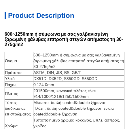
Product Description
600~1250mm ή σύμφωνα με σας γαλβανισμένη
ζαρωμένη χάλυβας επιτροπή στεγών αιτήματος τη 30-
275g/m2
600~1250mm ή σύμφωνα με σας γαλβανισμένη
Όνομα
ζαρωμένη χάλυβας επιτροπή στεγών αιτήματος τη
30-275g/m2
Πρότυπα
ASTM, DIN, JIS, BS, GB/T
Υλικό
DX51D, DX52D, S350GD, S550GD
Πάχος
0.124.0mm
201500mm, κανονικό πλάτος είναι
Πλάτος
914/1000/1219/1250/1500mm
Τύπος
Μέτωπο: διπλή coated&double ξήρανση
διαδικασίας
Πλάτη: διπλή coated&double ξήρανση ενιαία
επιστρώματος
coated&double ξήρανση
Τυποποιημένο χρώμα: κόκκινος, μπλε, άσπρος,
Χρώμα
γκρίζος