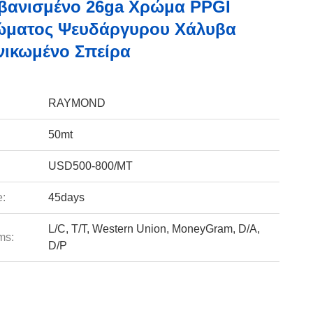
βανισμένο 26ga Χρώμα PPGI
ώματος Ψευδάργυρου Χάλυβα
ικωμένο Σπείρα
RAYMOND
50mt
USD500-800/MT
e:
45days
L/C, T/T, Western Union, MoneyGram, D/A,
ms:
D/P