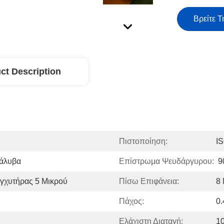
Βρείτε Τ
ct Description
Πιστοποίηση:
I
Χάλυβα
Επίστρωμα Ψευδάργυρου:
9
γχυτήρας 5 Μικρού
Πίσω Επιφάνεια:
8 
Πάχος:
0
Ελάχιστη Διαταγή:
1