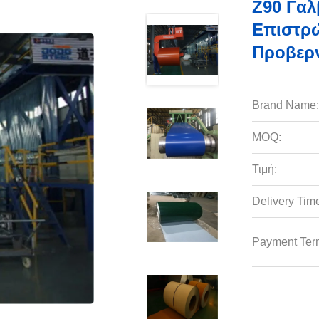
Z90 Γαλ
Επιστρ
Προβερν
Brand Name:
MOQ:
Τιμή:
Delivery Tim
Payment Ter