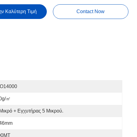
ην Καλύτερη Τιμή
Contact Now
SO14000
0g/㎡
Μικρό + Εγχυτήρας 5 Μικρού.
.46mm
00MT