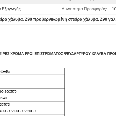
α Εξαγωγής
Δυνατότητα Προσφοράς:
1
ίρα χάλυβα
, 
Z90 προβερνικωμένη σπείρα χάλυβα
, 
Z90 γαλ
ΕΊΡΕΣ ΧΡΏΜΑ PPGI ΕΠΙΣΤΡΏΜΑΤΟΣ ΨΕΥΔΆΡΓΥΡΟΥ ΧΆΛΥΒΑ ΠΡ
χάλυβα
90 SGC570
H540
 DX57D
S400GD S500GD S550GD