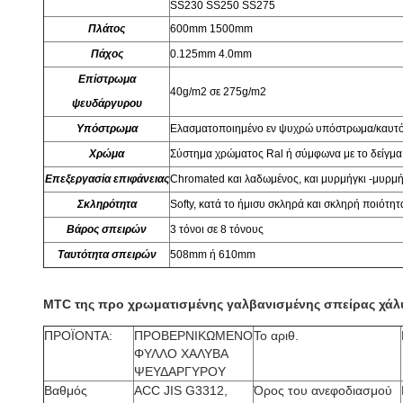
SS230 SS250 SS275
Πλάτος
600mm 1500mm
Πάχος
0.125mm 4.0mm
Επίστρωμα
40g/m2 σε 275g/m2
ψευδάργυρου
Υπόστρωμα
Ελασματοποιημένο εν ψυχρώ υπόστρωμα/καυτό
Χρώμα
Σύστημα χρώματος Ral ή σύμφωνα με το δείγμ
Επεξεργασία επιφάνειας
Chromated και λαδωμένος, και μυρμήγκι -μυρμήγ
Σκληρότητα
Softy, κατά το ήμισυ σκληρά και σκληρή ποιότητ
Βάρος σπειρών
3 τόνοι σε 8 τόνους
Ταυτότητα σπειρών
508mm ή 610mm
MTC της προ χρωματισμένης γαλβανισμένης σπείρας χάλ
ΠΡΟΪΟΝΤΑ:
ΠΡΟΒΕΡΝΙΚΩΜΕΝΟ
Το αριθ.
ΦΥΛΛΟ ΧΑΛΥΒΑ
ΨΕΥΔΑΡΓΥΡΟΥ
Βαθμός
ACC JIS G3312,
Όρος του ανεφοδιασμού