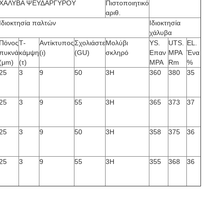
ΧΑΛΥΒΑ ΨΕΥΔΑΡΓΥΡΟΥ
Πιστοποιητικό
αριθ.
Ιδιοκτησία παλτών
Ιδιοκτησία
χάλυβα
Πόνος
Τ-
Αντίκτυπος
Σχολιάστε
Μολύβι
YS.
UTS.
EL.
πυκνά
κάμψη
(ι)
(GU)
σκληρό
Επαν
MPA
Ένα
(μm)
(τ)
MPA
Rm
%
25
3
9
50
3H
360
380
35
25
3
9
55
3H
365
373
37
25
3
9
50
3H
358
375
36
25
3
9
55
3H
355
368
36