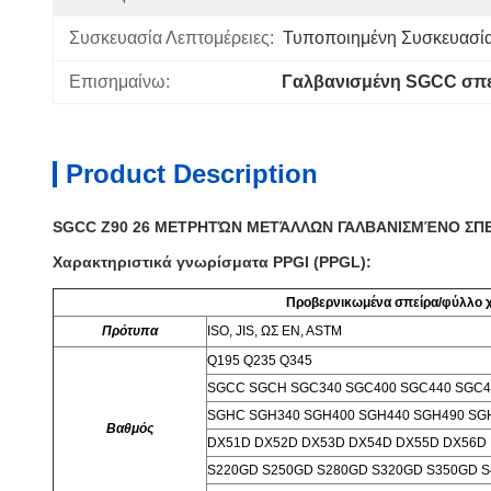
Συσκευασία Λεπτομέρειες:
Τυποποιημένη Συσκευασί
Επισημαίνω:
Γαλβανισμένη SGCC σπε
Product Description
SGCC Z90 26 ΜΕΤΡΗΤΏΝ ΜΕΤΆΛΛΩΝ ΓΑΛΒΑΝΙΣΜΈΝΟ ΣΠ
Χαρακτηριστικά γνωρίσματα PPGI (PPGL):
Προβερνικωμένα σπείρα/φύλλο 
Πρότυπα
ISO,
JIS
,
ΩΣ EN
,
ASTM
Q195 Q235 Q345
SGCC SGCH SGC340 SGC400 SGC440 SGC4
SGHC SGH340 SGH400 SGH440 SGH490 SG
Βαθμός
DX51D DX52D DX53D DX54D DX55D DX56D
S220GD S250GD S280GD S320GD S350GD 