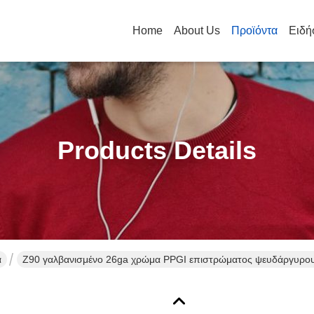
Home
About Us
Προϊόντα
Ειδή
Products Details
α
Z90 γαλβανισμένο 26ga χρώμα PPGI επιστρώματος ψευδάργυρου