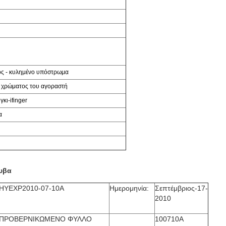
ς - κυλημένο υπόστρωμα
α χρώματος του αγοραστή
κι-ifinger
α
υβα
HYEXP2010-07-10A
Ημερομηνία:
Σεπτέμβριος-17-
2010
ΠΡΟΒΕΡΝΙΚΩΜΕΝΟ ΦΥΛΛΟ
100710A